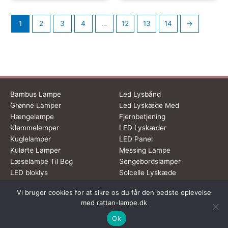
1
2
3
4
…
12
13
14
→
Bambus Lampe
Led Lysbånd
Grønne Lamper
Led Lyskæde Med
Hængelampe
Fjernbetjening
Klemmelamper
LED Lyskæder
Kuglelamper
LED Panel
Kulørte Lamper
Messing Lampe
Læselampe Til Bog
Sengebordslamper
LED bloklys
Solcelle Lyskæde
Vi bruger cookies for at sikre os du får den bedste oplevelse
Dette medie ejes og drives af Tropic Traffic LLC-FZ | The Meydan
med rattan-lampe.dk
Hotel, Grandstand, 6th floor, Nad Al Sheba | Dubai | UAE
Ok
Copyright © 2026 Rattan Lampe | All rights reserved