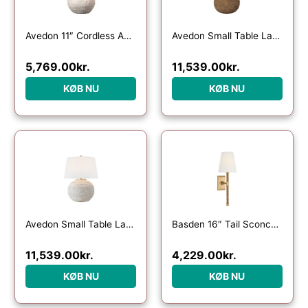
Avedon 11″ Cordless Accent Lamp White Rattan
Avedon Small Table Lamp Natural Rattan
5,769.00
kr.
11,539.00
kr.
KØB NU
KØB NU
Avedon Small Table Lamp White Rattan
Basden 16″ Tail Sconce Antique-Burnished Brass/Natural Rattan
11,539.00
kr.
4,229.00
kr.
KØB NU
KØB NU