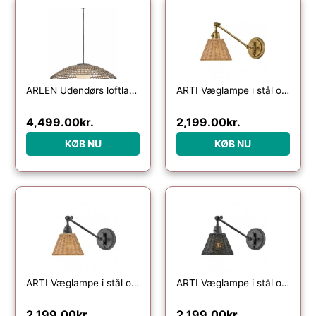
ARLEN Udendørs loftlampe i stål og all-weather rattan Ø76,2 cm 1 x E27 – Sort/Meleret natur
ARTI Væglampe i stål og rattan H24,2 cm 1 x E27 – Antik messing/Natur
4,499.00
kr.
2,199.00
kr.
KØB NU
KØB NU
ARTI Væglampe i stål og rattan H24,2 cm 1 x E27 – Mat sort/Natur
ARTI Væglampe i stål og rattan H24,2 cm 1 x E27 – Mat sort/Sort
2,199.00
kr.
2,199.00
kr.