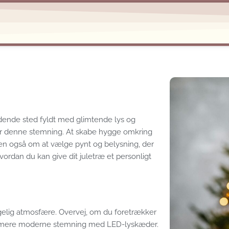
ydende sted fyldt med glimtende lys og
for denne stemning. At skabe hygge omkring
en også om at vælge pynt og belysning, der
l, hvordan du kan give dit juletræ et personligt
ggelig atmosfære. Overvej, om du foretrækker
r en mere moderne stemning med LED-lyskæder.