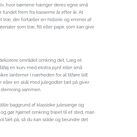
g selv, hvor børnene hænger deres egne små
undet frem fra kasserne år efter år. At
 træ, der fortæller en historie og emmer af
ialer som træ, filt eller papir, som kan give
 dekorere området omkring det. Læg et
tilføj en kurv med ekstra pynt eller små
kre lanterner i nærheden for at tilføre lidt
r eller en skål med julegodter tæt på giver
ige stemning sammen.
tille baggrund af klassiske julesange og
og gør hjørnet omkring træet til et sted, man
estol tæt på, så du kan sidde og beundre det