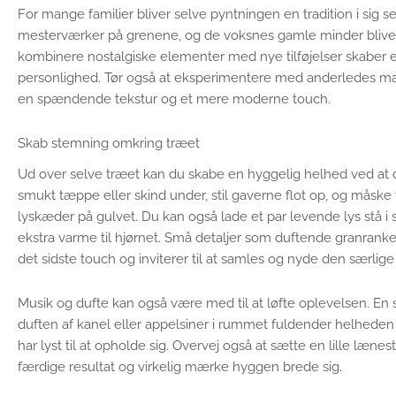
For mange familier bliver selve pyntningen en tradition i si
mesterværker på grenene, og de voksnes gamle minder bliver f
kombinere nostalgiske elementer med nye tilføjelser skaber et
personlighed. Tør også at eksperimentere med anderledes mater
en spændende tekstur og et mere moderne touch.
Skab stemning omkring træet
Ud over selve træet kan du skabe en hyggelig helhed ved at
smukt tæppe eller skind under, stil gaverne flot op, og måske 
lyskæder på gulvet. Du kan også lade et par levende lys stå i si
ekstra varme til hjørnet. Små detaljer som duftende granranke
det sidste touch og inviterer til at samles og nyde den særl
Musik og dufte kan også være med til at løfte oplevelsen. En s
duften af kanel eller appelsiner i rummet fuldender helheden 
har lyst til at opholde sig. Overvej også at sætte en lille læn
færdige resultat og virkelig mærke hyggen brede sig.