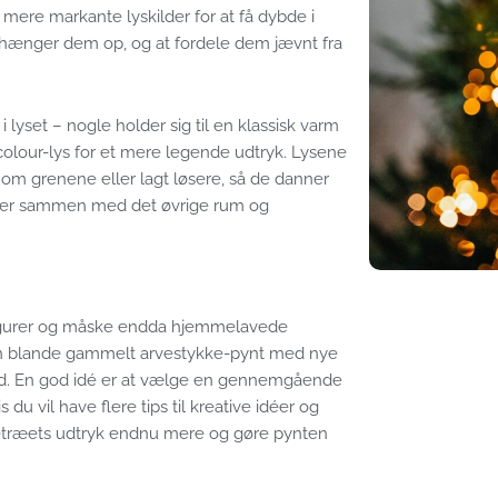
mere markante lyskilder for at få dybde i
u hænger dem op, og at fordele dem jævnt fra
lyset – nogle holder sig til en klassisk varm
olour-lys for et mere legende udtryk. Lysene
 om grenene eller lagt løsere, så de danner
ller sammen med det øvrige rum og
 figurer og måske endda hjemmelavede
kan blande gammelt arvestykke-pynt med nye
utid. En god idé er at vælge en gennemgående
du vil have flere tips til kreative idéer og
juletræets udtryk endnu mere og gøre pynten