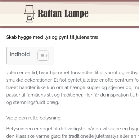
Gå
til
indholdet
Skab hygge med lys og pynt til julens træ
Indhold
Julen er en tid, hvor hjemmet forvandles til et varmt og indb
smukke dekorationer. Et flot pyntet juletræ er ofte centrum 
træet handler ikke kun om at hænge kugler og stjerner op, m
passer til familiens stil og traditioner. Her får du inspiration ti
og stemningsfuldt præg.
Vælg den rette belysning
Belysningen er noget af det vigtigste, når du vil skabe en hy
den klassiske varme glød fra traditionelle juletræslys elle