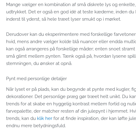
Mange vælger en kombination af små diskrete lys og enkelte, 
udtrykket. Det er også en god idé at teste kæderne, inden d
inderst til yderst, så hele træet lyser smukt op i mørket.
Derudover kan du eksperimentere med forskellige farvetoner i 
hvid, mens andre vælger kolde blå nuancer eller endda multic
kan også arrangeres på forskellige måder; enten snoet stramt
små glimt mellem pynten. Tænk også på, hvordan lysene spi
stemningen, du ønsker at opnå.
Pynt med personlige detaljer
Når lyset er på plads, kan du begynde at pynte med kugler,
dekorationer. Det personlige præg gør træet helt unikt. Du 
trends for at skabe en hyggelig kontrast mellem fortid og n
farvepalette, der matcher resten af din julepynt i hjemmet. Hvis 
trends, kan du
klik her
for at finde inspiration, der kan løfte 
endnu mere betydningsfuld.