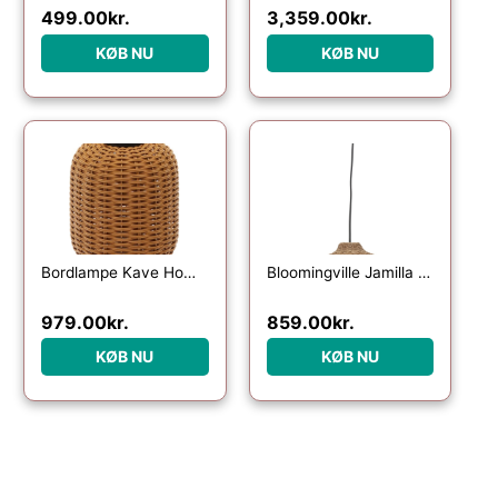
499.00
kr.
3,359.00
kr.
KØB NU
KØB NU
Bordlampe Kave Home Saranella bærbar LED lampe i syntetisk rattan genopladelig USB med 3 lysniveauer brun indendørs/udendørs
Bloomingville Jamilla pendel lampe i rattan og metal, oval Ø33,5 cm, natur
979.00
kr.
859.00
kr.
KØB NU
KØB NU