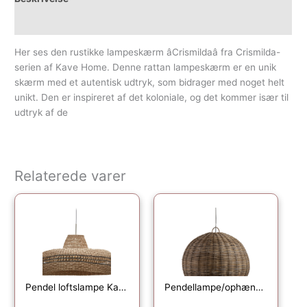
Yderligere information
Her ses den rustikke lampeskærm âCrismildaâ fra Crismilda-
serien af Kave Home. Denne rattan lampeskærm er en unik
skærm med et autentisk udtryk, som bidrager med noget helt
unikt. Den er inspireret af det koloniale, og det kommer især til
udtryk af de
Relaterede varer
Pendel loftslampe Kave Home Rupia håndvævet naturflet Ø55 cm
Pendellampe/ophængslampe WOOOD Exclusive Mooze i håndflettet rattan Ø80 x H65 cm natur