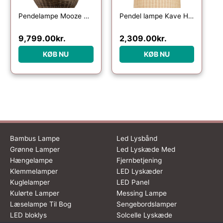
Pendelampe Mooze WOOOD Exclusive naturlig rattan Ø120 Ã H100 cm – justerbar højde, E27
Pendel lampe Kave Home Druciana håndvævet naturfibre rattan kolonialt design
9,799.00
kr.
2,309.00
kr.
KØB NU
KØB NU
Bambus Lampe
Led Lysbånd
Grønne Lamper
Led Lyskæde Med
Hængelampe
Fjernbetjening
Klemmelamper
LED Lyskæder
Kuglelamper
LED Panel
Kulørte Lamper
Messing Lampe
Læselampe Til Bog
Sengebordslamper
LED bloklys
Solcelle Lyskæde