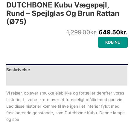
DUTCHBONE Kubu Vægspejl,
Rund – Spejlglas Og Brun Rattan
(Ø75)
1,299.00
kr.
649.50
kr.
KØB NU
Beskrivelse
Yderligere information
Vi rejser, oplever smukke øjeblikke og fortæller derefter vores
historier til vores kære over et fornøjeligt måltid med god vin.
Lad disse historier komme til live igen i et interiør fyldt med
fascinerende genstande, som Dutchbone Kubu. Denne lampe
og spe