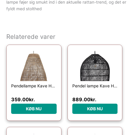
lampe føjer sig smukt ind i den aktuelle rattan-trend, og det er
fyldt med stolthed
Relaterede varer
Pendellampe Kave Home Casavells Ø35 cm naturflet håndvævet indendørslampe
Pendel lampe Kave Home Domitila – håndvævet sort rattan Ø44 cm
359.00
kr.
889.00
kr.
KØB NU
KØB NU