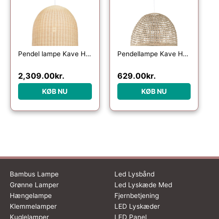
Pendel lampe Kave Home Druciana håndvævet naturfibre rattan kolonialt design
Pendellampe Kave Home Cynara – håndvævet rattan lampeskærm Ø49 cm natur
2,309.00
kr.
629.00
kr.
KØB NU
KØB NU
Bambus Lampe
Led Lysbånd
Grønne Lamper
Led Lyskæde Med
Hængelampe
Fjernbetjening
Klemmelamper
LED Lyskæder
Kuglelamper
LED Panel