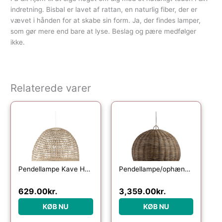
indretning. Bisbal er lavet af rattan, en naturlig fiber, der er
vævet i hånden for at skabe sin form. Ja, der findes lamper,
som gør mere end bare at lyse. Beslag og pære medfølger
ikke.
Relaterede varer
Pendellampe Kave Home Cynara – håndvævet rattan lampeskærm Ø49 cm natur
Pendellampe/ophængslampe WOOOD Exclusive Mooze i håndflettet rattan Ø80 x H65 cm natur
629.00
kr.
3,359.00
kr.
KØB NU
KØB NU