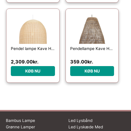
Pendel lampe Kave Home Druciana håndvævet naturfibre rattan kolonialt design
Pendellampe Kave Home Casavells Ø35 cm naturflet håndvævet indendørslampe
2,309.00
kr.
359.00
kr.
KØB NU
KØB NU
Bambus Lampe
Led Lysbånd
Grønne Lamper
Led Lyskæde Med