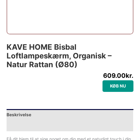
KAVE HOME Bisbal
Loftlampeskærm, Organisk –
Natur Rattan (Ø80)
609.00
kr.
KØB NU
Beskrivelse
Yderligere information
Få dit hjem til at sige noget om dig med et naturligt touch i din