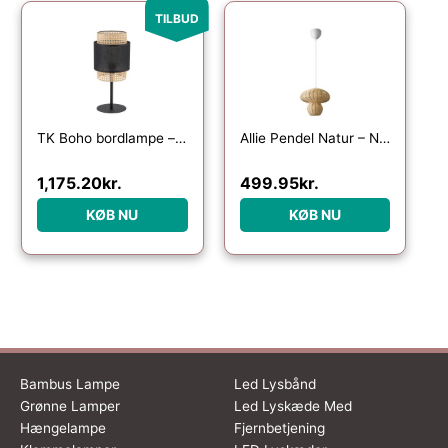
Den oprindelige pris var: 1,469.00kr..
Den aktuelle pris er: 1,175.20kr..
TILBUD
TK Boho bordlampe – natur rattan og sort stof/metal
Allie Pendel Natur – Nordlux
1,175.20
kr.
499.95
kr.
KØB NU
KØB NU
Bambus Lampe
Led Lysbånd
Grønne Lamper
Led Lyskæde Med
Hængelampe
Fjernbetjening