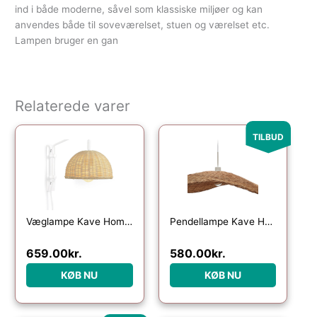
ind i både moderne, såvel som klassiske miljøer og kan
anvendes både til soveværelset, stuen og værelset etc.
Lampen bruger en gan
Relaterede varer
Den oprindelige pris var: 
Den aktuelle pri
TILBUD
Væglampe Kave Home Damila – Kolonialt design i rattan & hvidt metal, justerbar højde
Pendellampe Kave Home Bisbal rattan og stål Ø80Ã15 cm natur
659.00
kr.
580.00
kr.
KØB NU
KØB NU