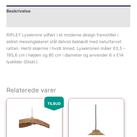
Beskrivelse
Yderligere information
RIPLEY Lysekrone udført i et moderne design fremstillet i
aldret messinglakeret stål delvist beklædt med naturfarvet
rattan. Hertil skærme i hvidt linned. Lysekronen måler 63,5 –
195,6 cm i højden og 80 cm i diameter og anvender 6 x E14
lyskilder (Ekskl.)
Relaterede varer
Den oprindelige pris var: 699.00kr..
Den aktuelle pris er: 580.00kr..
TILBUD