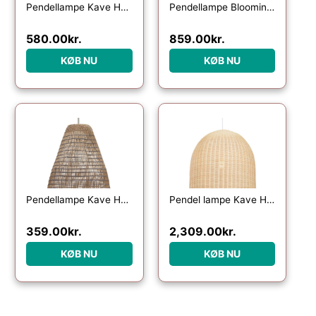
Pendellampe Kave Home Bisbal rattan og stål Ø80Ã15 cm natur
Pendellampe Bloomingville Jamilla natur rattan med metalophæng Ø27 x H26 cm
580.00
kr.
859.00
kr.
KØB NU
KØB NU
Pendellampe Kave Home Casavells Ø35 cm naturflet håndvævet indendørslampe
Pendel lampe Kave Home Druciana håndvævet naturfibre rattan kolonialt design
359.00
kr.
2,309.00
kr.
KØB NU
KØB NU