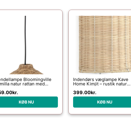
ndellampe Bloomingville
Indendørs væglampe Kave
milla natur rattan med
Home Kimjit – rustik natur
talophæng Ø27 x H26 cm
rattan med justerbar sving
59.00
kr.
399.00
kr.
25x13x20 cm
KØB NU
KØB NU