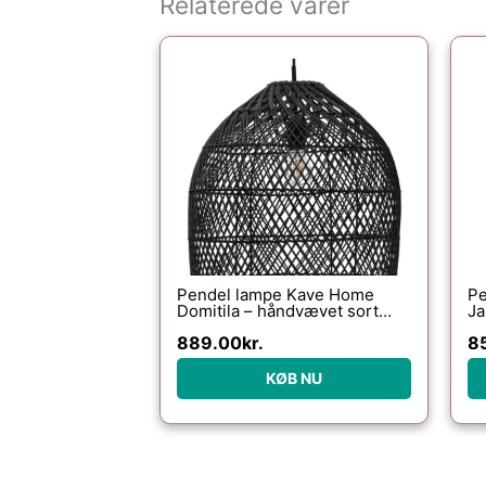
Relaterede varer
Pendel lampe Kave Home
Pe
Domitila – håndvævet sort
Ja
rattan Ø44 cm
me
889.00
kr.
8
KØB NU