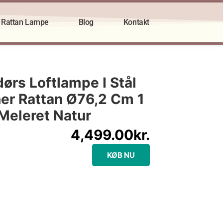
Rattan Lampe
Blog
Kontakt
rs Loftlampe I Stål
er Rattan Ø76,2 Cm 1
/Meleret Natur
4,499.00
kr.
KØB NU