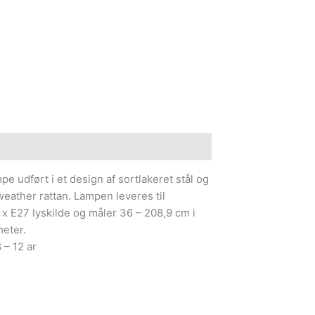
e information
 udført i et design af sortlakeret stål og
weather rattan. Lampen leveres til
 x E27 lyskilde og måler 36 – 208,9 cm i
meter.
 – 12 ar