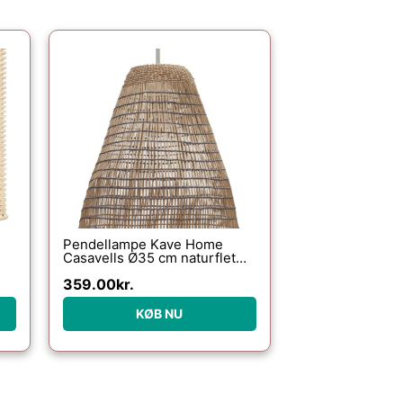
Pendellampe Kave Home
Casavells Ø35 cm naturflet
arm
håndvævet indendørslampe
359.00
kr.
KØB NU