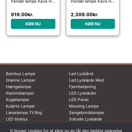
Pendel lampe Kave Home Domitila i naturfarvet rattan Ø44ÃH50 cm
Pendel lampe Kave Home Druciana håndvævet naturfibre rattan kolonialt design
919.00
kr.
2,309.00
kr.
KØB NU
KØB NU
Bambus Lampe
Led Lysbånd
Grønne Lamper
Led Lyskæde Med
Hængelampe
Fjernbetjening
Klemmelamper
LED Lyskæder
Kuglelamper
LED Panel
Kulørte Lamper
Messing Lampe
Læselampe Til Bog
Sengebordslamper
LED bloklys
Solcelle Lyskæde
Vi bruger cookies for at sikre os du får den bedste oplevelse