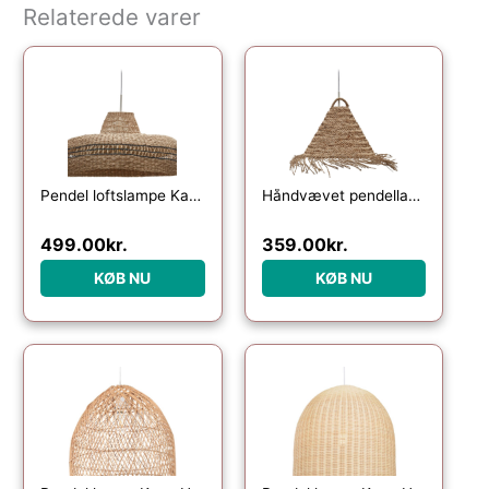
Relaterede varer
Pendel loftslampe Kave Home Rupia håndvævet naturflet Ø55 cm
Håndvævet pendellampe Kave Home Fonteta natur Ø40 cm
499.00
kr.
359.00
kr.
KØB NU
KØB NU