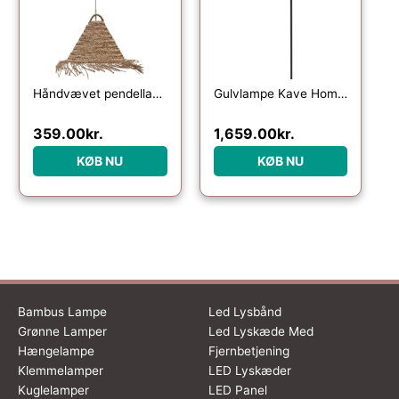
Håndvævet pendellampe Kave Home Fonteta natur Ø40 cm
Gulvlampe Kave Home Urania – rustik kolonial jern- og rattanlampe Ø61 x H154 cm
359.00
kr.
1,659.00
kr.
KØB NU
KØB NU
Bambus Lampe
Led Lysbånd
Grønne Lamper
Led Lyskæde Med
Hængelampe
Fjernbetjening
Klemmelamper
LED Lyskæder
Kuglelamper
LED Panel