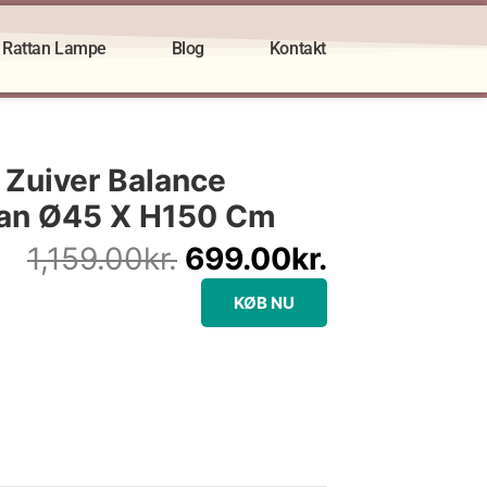
Rattan Lampe
Blog
Kontakt
Den
Den
oprindelige
aktuelle
Zuiver Balance
pris
pris
tan Ø45 X H150 Cm
var:
er:
1,159.00kr..
699.00kr..
1,159.00
kr.
699.00
kr.
KØB NU