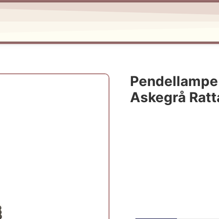
Pendellampe 
Askegrå Rat