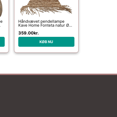
pe
Håndvævet pendellampe
Kave Home Fonteta natur Ø40
5
cm
359.00
kr.
KØB NU