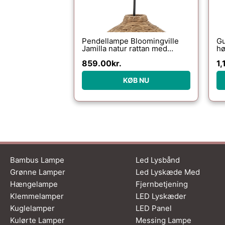
Pendellampe Bloomingville
Gu
Jamilla natur rattan med
hø
metalophæng Ø27 x H26 cm
so
859.00
kr.
1,
hå
c
KØB NU
Bambus Lampe
Led Lysbånd
Grønne Lamper
Led Lyskæde Med
Hængelampe
Fjernbetjening
Klemmelamper
LED Lyskæder
Kuglelamper
LED Panel
Kulørte Lamper
Messing Lampe